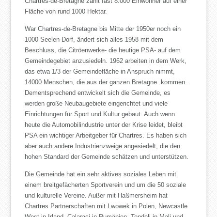
Chartres-de-Bretagne zählt fast 8.000 Einwohner auf einer
Fläche von rund 1000 Hektar.
War Chartres-de-Bretagne bis Mitte der 1950er noch ein
1000 Seelen-Dorf, ändert sich alles 1958 mit dem
Beschluss, die Citröenwerke- die heutige PSA- auf dem
Gemeindegebiet anzusiedeln. 1962 arbeiten in dem Werk,
das etwa 1/3 der Gemeindefläche in Anspruch nimmt,
14000 Menschen, die aus der ganzen Bretagne kommen.
Dementsprechend entwickelt sich die Gemeinde, es
werden große Neubaugebiete eingerichtet und viele
Einrichtungen für Sport und Kultur gebaut. Auch wenn
heute die Automobilindustrie unter der Krise leidet, bleibt
PSA ein wichtiger Arbeitgeber für Chartres. Es haben sich
aber auch andere Industrienzweige angesiedelt, die den
hohen Standard der Gemeinde schätzen und unterstützen.
Die Gemeinde hat ein sehr aktives soziales Leben mit
einem breitgefächerten Sportverein und um die 50 soziale
und kulturelle Vereine. Außer mit Haßmersheim hat
Chartres Partnerschaften mit Lwowek in Polen, Newcastle
West in Irland, Calarasi in Rumänien, Tendeli in Mali und