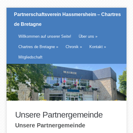
Partnerschaftsverein Hassmersheim – Chartres
de Bretagne
Willkommen auf unserer Seite!
Über uns
»
Chartres de Bretagne
»
Chronik
»
Kontakt
»
Mitgliedschaft
Unsere Partnergemeinde
Unsere Partnergemeinde